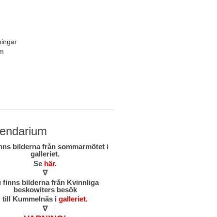
ningar
um
lendarium
nns bilderna från sommarmötet i
galleriet.
Se
här
.
∇
 finns bilderna från Kvinnliga
beskowiters besök
till Kummelnäs i
galleriet.
∇