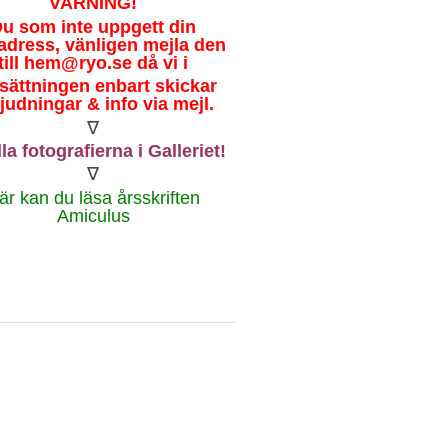
VARNING!
u som inte uppgett din
adress, vänligen mejla den
till
hem@ryo.se
då vi i
tsättningen
enbart skickar
judningar & info via mejl.
∇
la fotografierna i Galleriet!
∇
är kan du läsa årsskriften
Amiculus