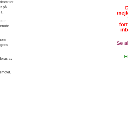
ankomster
D
er på
mejl
na.
teter
for
derade
inb
nomi
Se al
ingens
H
teras av
rsmötet.