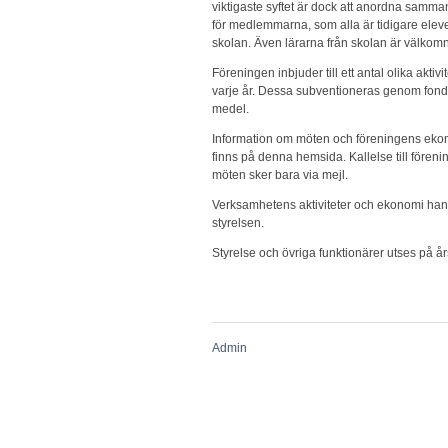
viktigaste syftet är dock att anordna samm
för medlemmarna, som alla är tidigare elev
skolan. Även lärarna från skolan är välkom
Föreningen inbjuder till ett antal olika aktivi
varje år. Dessa subventioneras genom fon
medel.
Information om möten och föreningens eko
finns på denna hemsida. Kallelse till fören
möten sker bara via mejl.
Verksamhetens aktiviteter och ekonomi han
styrelsen.
Styrelse och övriga funktionärer utses på å
Admin