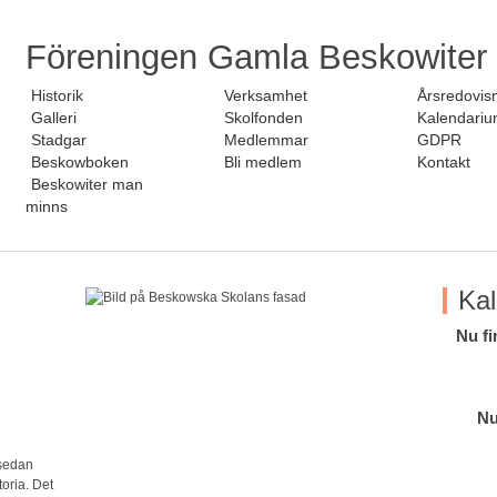
Föreningen Gamla Beskowiter
Historik
Verksamhet
Årsredovis
Galleri
Skolfonden
Kalendari
Stadgar
Medlemmar
GDPR
Beskowboken
Bli medlem
Kontakt
Beskowiter man
minns
Ka
Nu fi
Nu
 sedan
oria. Det