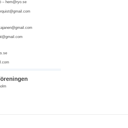
yö – hem@ryo.se
derquist@gmail.com
– kajanen@gmail.com
cht@gmail.com
s.se
il.com
 föreningen
holm