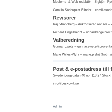
Medlems- & Web-redaktör – Sigbjörn R
Camilla Söderquist-Elinder – camillaso
Revisorer
Kaj Strandberg – Auktoriserad revisor 
Richard Engelbrecht – richardfengelbre
Valberedning
Gunnar Ewetz – gunnar.ewetz@proverita
Marie Willes-Plyhr – marie.plyhr@hotma
Post & e-postadress till
Swedenborgsgatan 40 nb, 118 27 Stock
info@beskowit.se
Admin