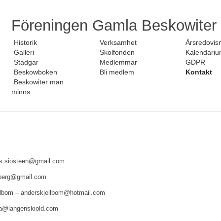
Föreningen Gamla Beskowiter
Historik
Verksamhet
Årsredovis
Galleri
Skolfonden
Kalendari
Stadgar
Medlemmar
GDPR
Beskowboken
Bli medlem
Kontakt
Beskowiter man
minns
s.siosteen@gmail.com
llberg@gmail.com
ellbom – anderskjellbom@hotmail.com
na@langenskiold.com