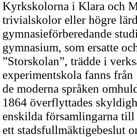
Kyrkskolorna i Klara och M
trivialskolor eller högre lä
gymnasieförberedande studi
gymnasium, som ersatte och
”Storskolan”, trädde i ver
experi­mentskola fanns frå
de moderna språken omhulda
1864 överflyttades skyldighe
enskilda församlingarna til
ett stads­full­mäktige­beslut