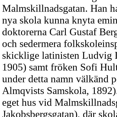
Malmskillnadsgatan. Han had
nya skola kunna knyta emin
doktorerna Carl Gustaf Ber
och sedermera folkskoleins
skicklige latinisten Ludvig
1905) samt fröken Sofi Hult
under detta namn välkänd p
Almqvists Samskola, 1892)
eget hus vid Malmskillnads
Jakobsbergsgatan), där skol