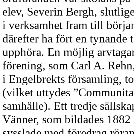
elev, Severin Bergh, slutlig
i verksamhet fram till börja
därefter ha fört en tynande ti
upphöra. En möjlig arvtagare 
förening, som Carl A. Rehn,
i Engelbrekts församling, to
(vilket uttydes ”Communita
samhälle). Ett tredje sällsk
Vänner, som bildades 1882 a
sysslade med föredrag röra