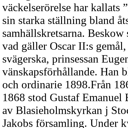
väckelserörelse har kallats 
sin starka ställning bland åt
samhällskretsarna. Beskow s
vad gäller Oscar II:s gemål,
svägerska, prinsessan Eugeni
vänskapsförhållande. Han b
och ordinarie 1898.Från 186
1868 stod Gustaf Emanuel 
av Blasieholmskyrkan j Stoc
Jakobs församling. Under 