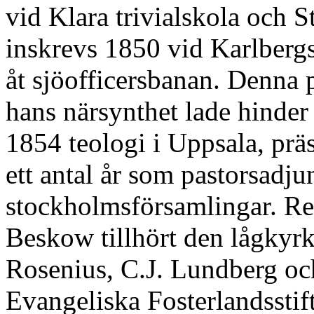
vid Klara trivialskola och
inskrevs 1850 vid Karlbergs 
åt sjöofficersbanan. Denna 
hans närsynthet lade hinder
1854 teologi i Uppsala, pr
ett antal år som pastorsadju
stockholmsförsamlingar. Red
Beskow tillhört den lågkyrk
Rosenius, C.J. Lundberg oc
Evangeliska Fosterlandssti