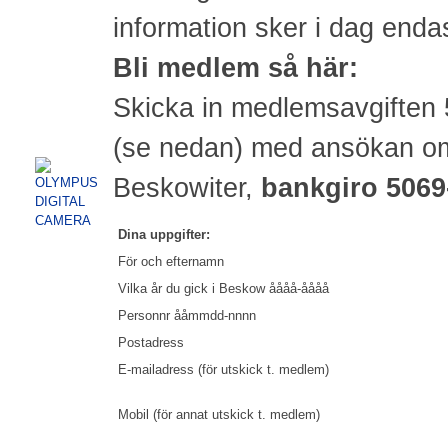
information sker i dag endas
Bli medlem så här:
Skicka in medlemsavgiften 5
(se nedan) med ansökan om
Beskowiter,
bankgiro 5069
Dina uppgifter:
För och efternamn
Vilka år du gick i Beskow åååå-åååå
Personnr ååmmdd-nnnn
Postadress
E-mailadress (för utskick t. medlem)
Mobil (för annat utskick t. medlem)