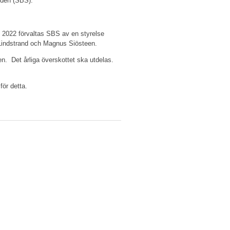
onden (SBS).
 2022 förvaltas SBS av en styrelse
 Lindstrand och Magnus Siösteen.
n. Det årliga överskottet ska utdelas.
ör detta.