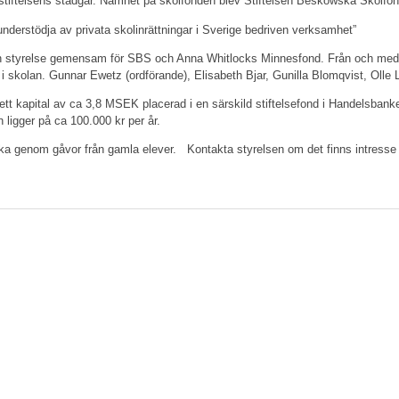
 stiftelsens stadgar. Namnet på skolfonden blev Stiftelsen Beskowska Skolf
nderstödja av privata skolinrättningar i Sverige bedriven verksamhet”
v en styrelse gemensam för SBS och Anna Whitlocks Minnesfond. Från och med
i skolan. Gunnar Ewetz (ordförande), Elisabeth Bjar, Gunilla Blomqvist, Olle
t kapital av ca 3,8 MSEK placerad i en särskild stiftelsefond i Handelsbanke
 ligger på ca 100.000 kr per år.
a genom gåvor från gamla elever. Kontakta styrelsen om det finns intresse f