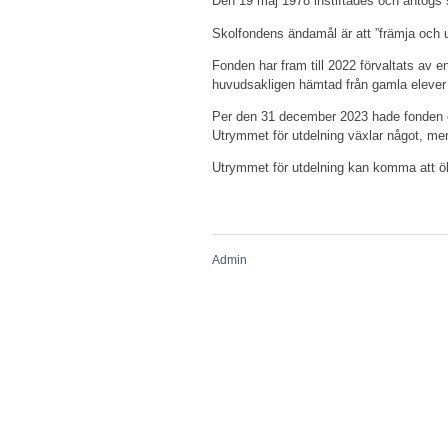
Den 19 maj 1978 instiftades och antogs
Skolfondens ändamål är att ”främja och u
Fonden har fram till 2022 förvaltats a
huvudsakligen hämtad från gamla elever 
Per den 31 december 2023 hade fonden et
Utrymmet för utdelning växlar något, men
Utrymmet för utdelning kan komma att ök
Admin