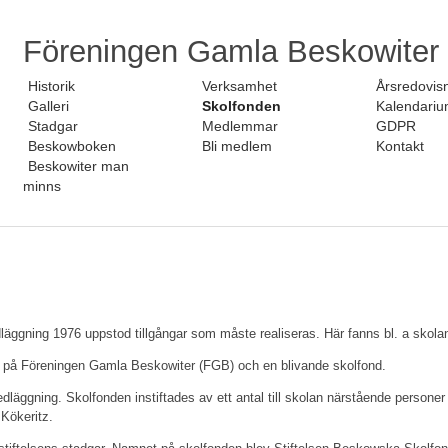
Föreningen Gamla Beskowiter
Historik
Verksamhet
Årsredovis
Galleri
Skolfonden
Kalendari
Stadgar
Medlemmar
GDPR
Beskowboken
Bli medlem
Kontakt
Beskowiter man
minns
gning 1976 uppstod tillgångar som måste realiseras. Här fanns bl. a skolan
es på Föreningen Gamla Beskowiter (FGB) och en blivande skolfond.
dläggning. Skolfonden instiftades av ett antal till skolan närstående persone
 Kökeritz.